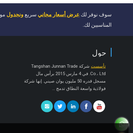
سوف نوفر لك
عرض أسعار مجاني
سريع
ونجدول
موا
المناسبين لك.
حول
تأسست
شركة Tangshan Junnan Trade
Co.، Ltd. في 4 مارس 2015 برأس مال
مسجل قدره 50 مليون يوان صيني. إنها شركة
فولاذية واسعة النطاق تدمج ...