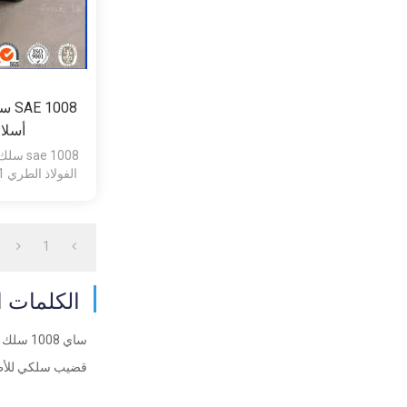
أسلا
Q195 / 235 2. التقنية: المدرفلة على الساخن
1
الكلمات ا
ساي 1008 سلك قضيب
قضيب سلكي للأظ