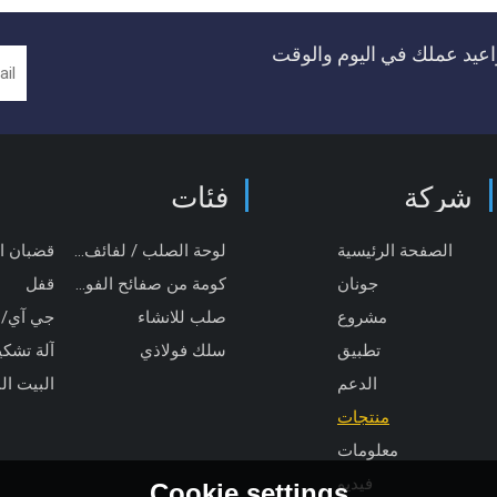
عيد عملك في اليوم والوقت
شركة
فئات
الصفحة الرئيسية
لوحة الصلب / لفائف / قطاع
قضبان ا
جونان
كومة من صفائح الفولاذ
قفل
مشروع
صلب للانشاء
جي آي/
تطبيق
سلك فولاذي
الدعم
البيت ال
منتجات
معلومات
فيديو
Cookie settings