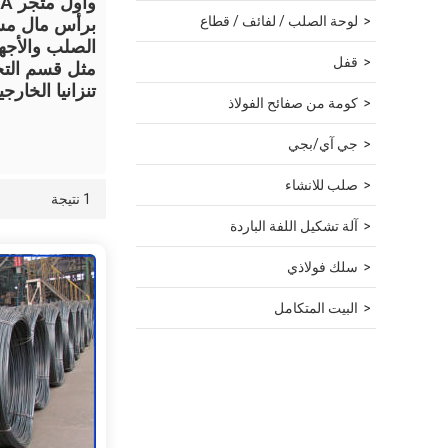
وأول متجر Alibaba KA في Tangshan.
لوحة الصلب / لفائف / قطاع
الصلب والأجهز
قفل
مثل قسم التج
تنزانيا الخارج
كومة من صفائح الفولاذ
جي آي/بجي
صلب للانشاء
1 نتيجة
قائمة
عرض
آلة تشكيل اللفة الباردة
سلك فولاذي
البيت المتكامل