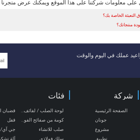
لى معلومات شركتنا على هذا الموقع ويمكنك عرض متجرنا في libaba
 التعبئة الخاصة بك؟
ودة منتجاتك؟
عيد عملك في اليوم والوقت
شركة
فئات
الصفحة الرئيسية
لوحة الصلب / لفائف / قطاع
قضبان ا
جونان
كومة من صفائح الفولاذ
قفل
مشروع
صلب للانشاء
جي آي/
تطبيق
سلك فولاذي