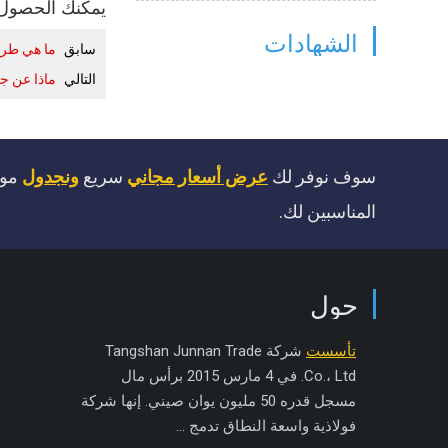
يمكنك الحصول ع
الشهادات
سابق
ما هي طرق
التالي
ماذا عن ج
سوف نوفر لك
عرض أسعار مجاني
سريع
ونجدول
موا
المناسبين لك.
حول
تأسست
شركة Tangshan Junnan Trade
Co.، Ltd. في 4 مارس 2015 برأس مال
مسجل قدره 50 مليون يوان صيني. إنها شركة
فولاذية واسعة النطاق تدمج ...