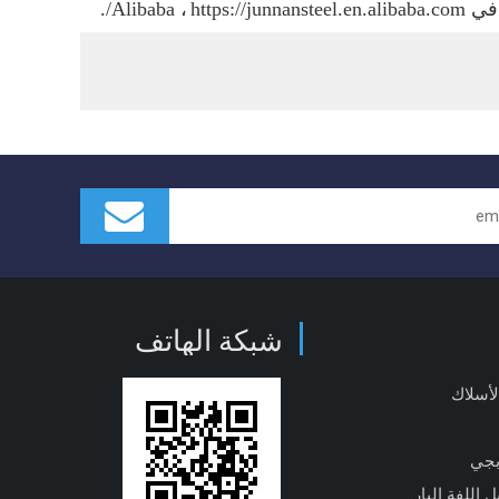
A ،
https://junnansteel.en.alibaba.com/.
شبكة الهاتف
لأسلاك
بجي
آلة تشكيل اللفة الباردة