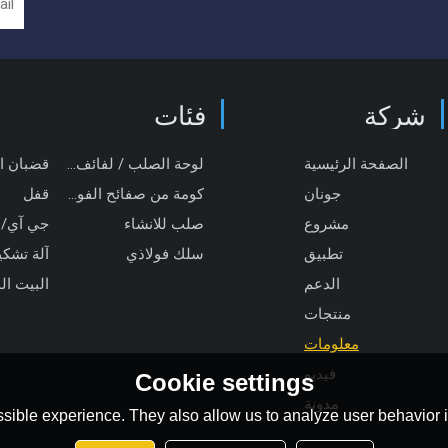
شركة
فئات
الصفحة الرئيسية
لوحة الصلب / لفائف / قطاع
قضبان ا
جونان
كومة من صفائح الفولاذ
قفل
مشروع
صلب للانشاء
جي آي/
تطبيق
سلك فولاذي
الدعم
البيت ال
منتجات
معلومات
فيديو
Cookie settings
مدونة
sible experience. They also allow us to analyze user behavior in